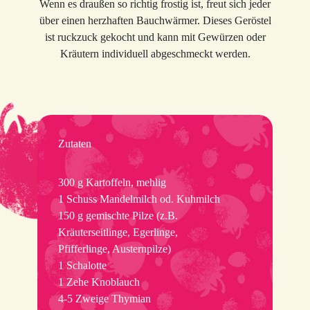
Wenn es draußen so richtig frostig ist, freut sich jeder
über einen herzhaften Bauchwärmer. Dieses Geröstel
ist ruckzuck gekocht und kann mit Gewürzen oder
Kräutern individuell abgeschmeckt werden.
Zutaten
300 g Kartoffeln, mehlig
1 Schuss Mandelmilch od. Kuhmilch
150 g gemischte Pilze (z.B.
Kräuterseitlinge, Egerlinge,
Pfifferlinge, Austernpilze)
1 Schalotte
1 Zehe Knoblauch
4-5 Zweige Thymian