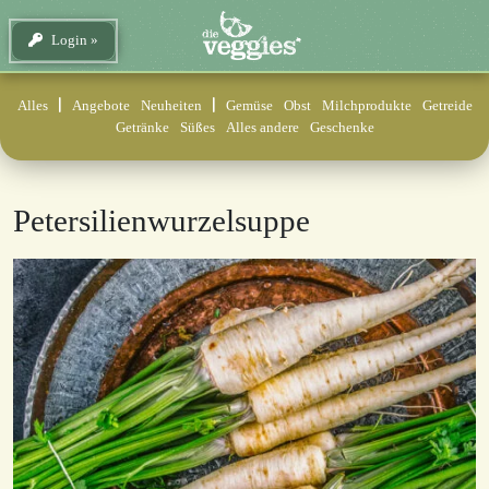
Login
Alles
Angebote
Neuheiten
Gemüse
Obst
Milchprodukte
Getreide
Getränke
Süßes
Alles andere
Geschenke
Petersilienwurzelsuppe