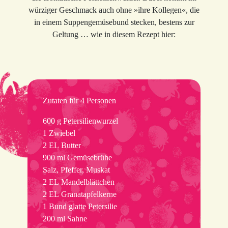
würziger Geschmack auch ohne »ihre Kollegen«, die
in einem Suppengemüsebund stecken, bestens zur
Geltung … wie in diesem Rezept hier:
Zutaten für 4 Personen
600 g Petersilienwurzel
1 Zwiebel
2 EL Butter
900 ml Gemüsebrühe
Salz, Pfeffer, Muskat
2 EL Mandelblättchen
2 EL Granatapfelkerne
1 Bund glatte Petersilie
200 ml Sahne