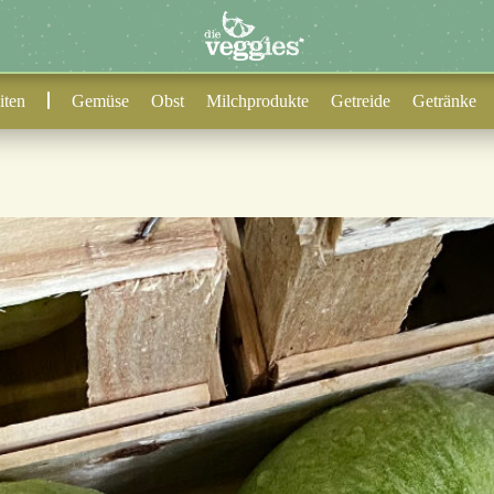
iten
Gemüse
Obst
Milchprodukte
Getreide
Getränke