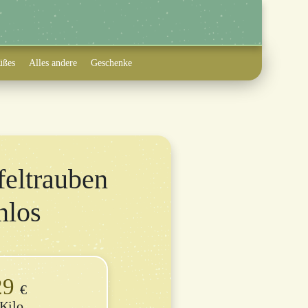
üßes
Alles andere
Geschenke
feltrauben
nlos
29
€
Kilo