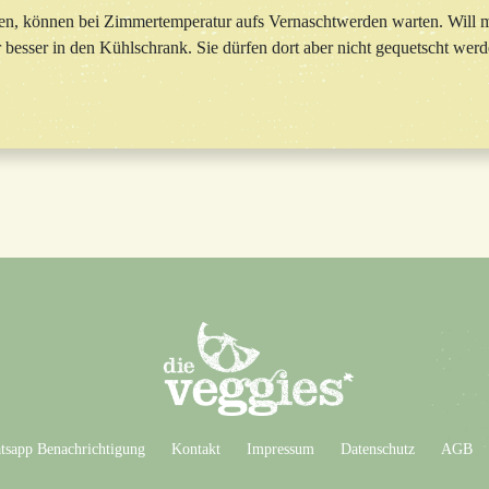
den, können bei Zimmertemperatur aufs Vernaschtwerden warten. Will 
 besser in den Kühlschrank. Sie dürfen dort aber nicht gequetscht werd
sapp Benachrichtigung
Kontakt
Impressum
Datenschutz
AGB