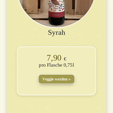
Syrah
7,90
€
Flasche 0,75l
Veggie werden