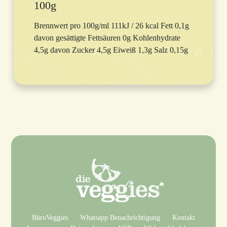
100g
Brennwert pro 100g/ml 111kJ / 26 kcal Fett 0,1g
davon gesättigte Fettsäuren 0g Kohlenhydrate
4,5g davon Zucker 4,5g Eiweiß 1,3g Salz 0,15g
BüroVeggies
Whatsapp Benachrichtigung
Kontakt