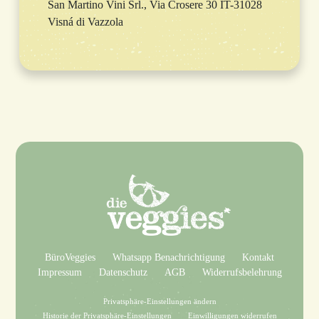
San Martino Vini Srl., Via Crosere 30 IT-31028
Visná di Vazzola
BüroVeggies
Whatsapp Benachrichtigung
Kontakt
Impressum
Datenschutz
AGB
Widerrufsbelehrung
Privatsphäre-Einstellungen ändern
Historie der Privatsphäre-Einstellungen
Einwilligungen widerrufen