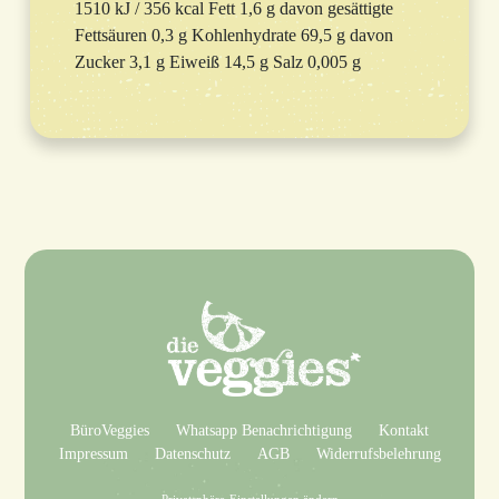
1510 kJ / 356 kcal Fett 1,6 g davon gesättigte
Fettsäuren 0,3 g Kohlenhydrate 69,5 g davon
Zucker 3,1 g Eiweiß 14,5 g Salz 0,005 g
BüroVeggies
Whatsapp Benachrichtigung
Kontakt
Impressum
Datenschutz
AGB
Widerrufsbelehrung
Privatsphäre-Einstellungen ändern