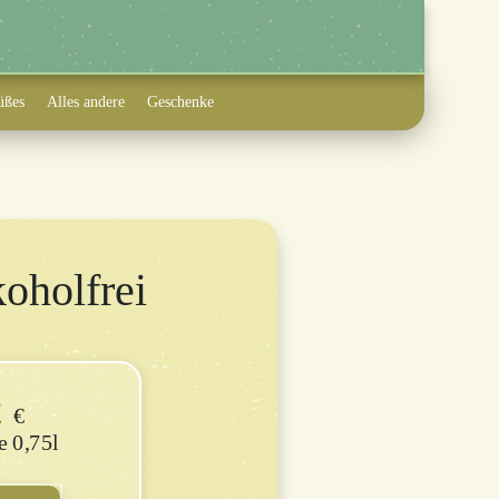
üßes
Alles andere
Geschenke
oholfrei
2
€
e 0,75l