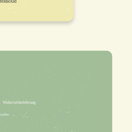
feldioxid
Widerrufsbelehrung
rrufen