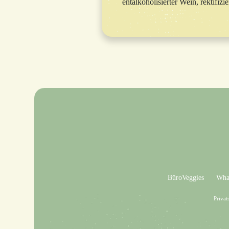
entalkoholisierter Wein, rektifi
BüroVeggies
What
Privat