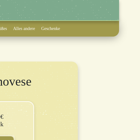
üßes
Alles andere
Geschenke
novese
9
€
ck