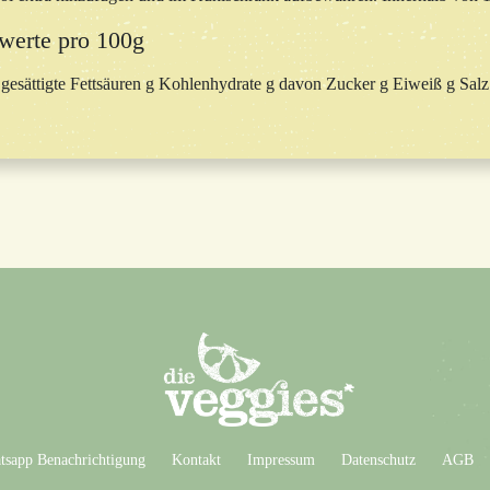
werte pro 100g
 gesättigte Fettsäuren g Kohlenhydrate g davon Zucker g Eiweiß g Salz
sapp Benachrichtigung
Kontakt
Impressum
Datenschutz
AGB