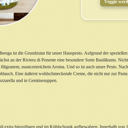
Veggie wer
benga ist die Grundzutat für unser Hauspesto. Aufgrund der speziellen
st an der Riviera di Ponente eine besondere Sorte Basilikums. Nicht k
t filigranem, nuancenreichem Aroma. Und so ist auch unser Pesto. Nach
lauch. Eine äußerst wohlschmeckende Creme, die nicht nur zur Pasta 
ozzarella und in Gemüsesuppen.
öl extra hinzufügen und im Kühlschrank aufbewahren. Innerhalb von 