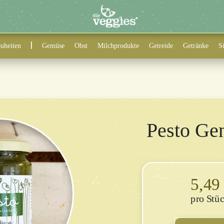
uheiten
Gemüse
Obst
Milchprodukte
Getreide
Getränke
S
Pesto Ge
5,4
Stü