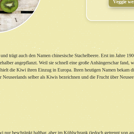
Veggie we
 und trägt auch den Namen chinesische Stachelbeere. Erst im Jahre 19
halber angepflanzt. Weil sie schnell eine große Anhängerschar fand, 
hielt die Kiwi ihren Einzug in Europa. Ihren heutigen Namen bekam di
r Neuseelands selber als Kiwis bezeichnen und die Frucht über Neus
i nur beschränkt haltbar, aber im Kühlschrank (jedoch getrennt von a