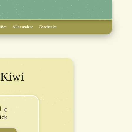
üßes
Alles andere
Geschenke
 Kiwi
9
€
ück