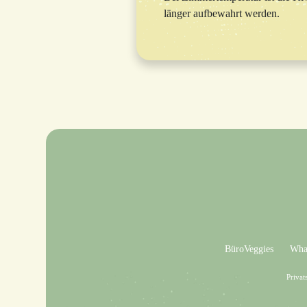
länger aufbewahrt werden.
BüroVeggies
What
Privat