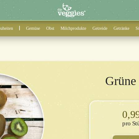
uheiten
Gemüse
Obst
Milchprodukte
Getreide
Getränke
S
Grüne
0,9
St