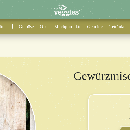
iten
Gemüse
Obst
Milchprodukte
Getreide
Getränke
Gewürzmisc