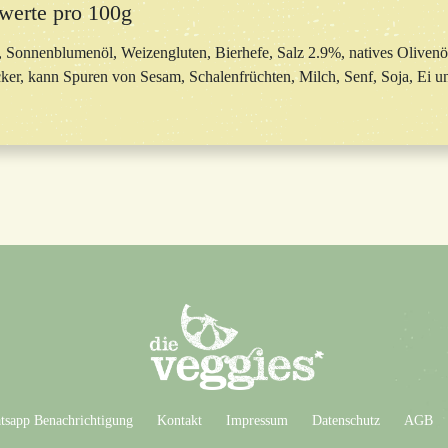
werte pro 100g
Sonnenblumenöl, Weizengluten, Bierhefe, Salz 2.9%, natives Olivenö
er, kann Spuren von Sesam, Schalenfrüchten, Milch, Senf, Soja, Ei und
sapp Benachrichtigung
Kontakt
Impressum
Datenschutz
AGB