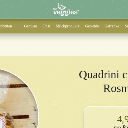
uheiten
Gemüse
Obst
Milchprodukte
Getreide
Getränke
S
Quadrini c
Rosm
4,
P