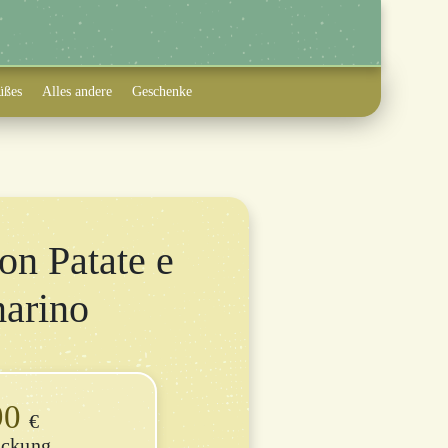
üßes
Alles andere
Geschenke
on Patate e
arino
90
€
ackung