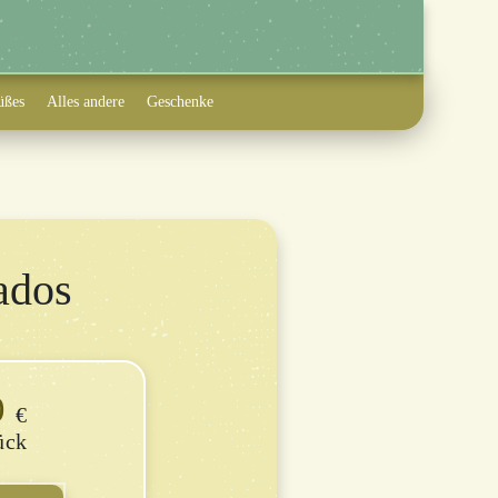
üßes
Alles andere
Geschenke
ados
9
€
ück