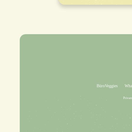
BüroVeggies
What
Privat