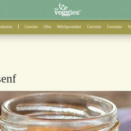
uheiten
Gemüse
Obst
Milchprodukte
Getreide
Getränke
S
senf