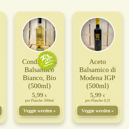
Condimento
Aceto
Balsamico
Balsamico di
Bianco, Bio
Modena IGP
(500ml)
(500ml)
5,99
5,99
€
€
Flasche 500ml
Flasche 0,5l
Veggie werden
Veggie werden