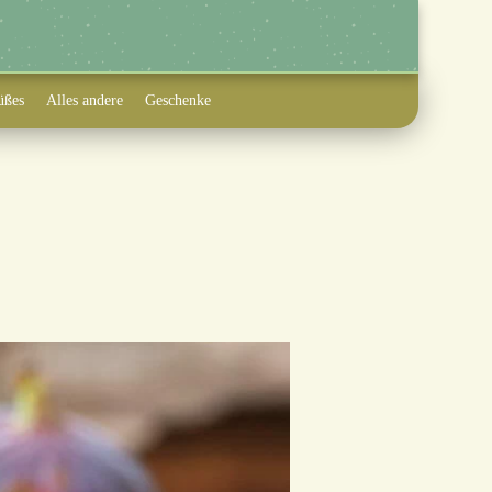
üßes
Alles andere
Geschenke