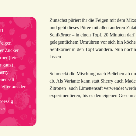
Zunächst püriert ihr die Feigen mit dem Mixs
und gebt dieses Püree mit allen anderen Zut
en
Senfkörner – in einen Topf. 20 Minuten darf
gelegentlichem Umrühren vor sich hin köchel
eigen
Senfkörner in den Topf wandern. Nun noch
er Zucker
lassen.
ner (fein
r ganz)
herry
Schmeckt die Mischung nach Belieben ab und f
onensaft
ab. Als Variante kann statt Sherry auch Made
effer aus der
Zitronen- auch Limettensaft verwendet werde
experimentieren, bis es den eigenen Geschmac
coessig
ser