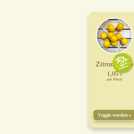
Zitronen Bio
1,05
€
Stück
Veggie werden