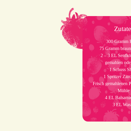
Zutat
300 Gramm F
75 Gramm braun
2 – 3 EL Senfkör
gemahlen ode
1 Schuss S
1 Spritzer Zitr
Frisch gemahlenen Pf
Mühle
4 EL Balsami
3 EL Was