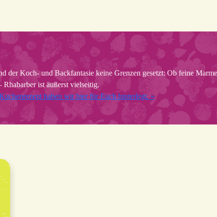
nd der Koch- und Backfantasie keine Grenzen gesetzt: Ob feine Marmel
Rhabarber ist äußerst vielseitig.
Kuchenrezept haben wir hier für Euch hinterlegt. »