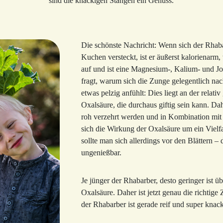
sind die knackigen Stangen ein Genuss.
Die schönste Nachricht: Wenn sich der Rhaba
Kuchen versteckt, ist er äußerst kalorienarm,
auf und ist eine Magnesium-, Kalium- und Jo
fragt, warum sich die Zunge gelegentlich n
etwas pelzig anfühlt: Dies liegt an der relat
Oxalsäure, die durchaus giftig sein kann. Dah
roh verzehrt werden und in Kombination mit
sich die Wirkung der Oxalsäure um ein Viel
sollte man sich allerdings vor den Blättern – 
ungenießbar.
Je jünger der Rhabarber, desto geringer ist üb
Oxalsäure. Daher ist jetzt genau die richtige 
der Rhabarber ist gerade reif und super knack