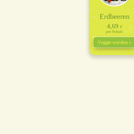
Erdbeeren
4,69
€
Schale
Veggie werden