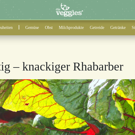
uheiten
Gemüse
Obst
Milchprodukte
Getreide
Getränke
S
tig – knackiger Rhabarber