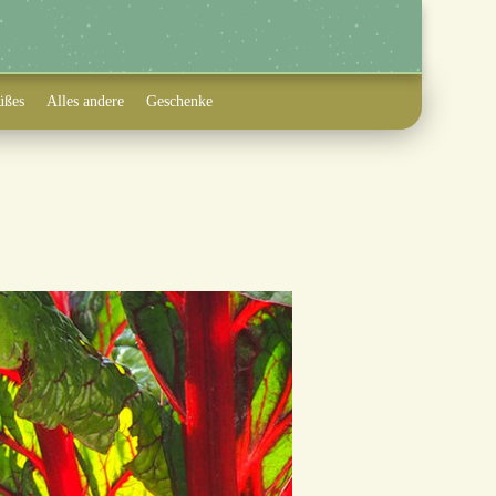
üßes
Alles andere
Geschenke