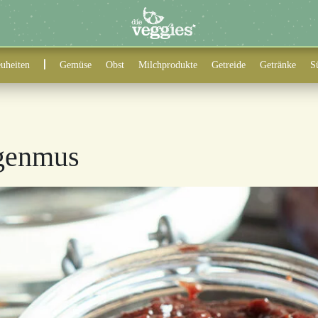
uheiten
Gemüse
Obst
Milchprodukte
Getreide
Getränke
S
genmus