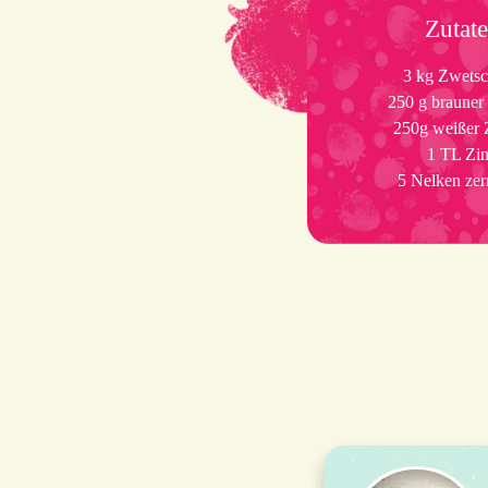
Zutat
3 kg Zwets
250 g brauner
250g weißer 
1 TL Zi
5 Nelken zer