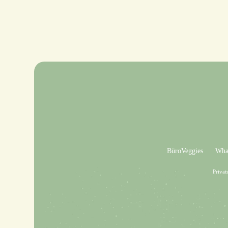
BüroVeggies
What
Privat