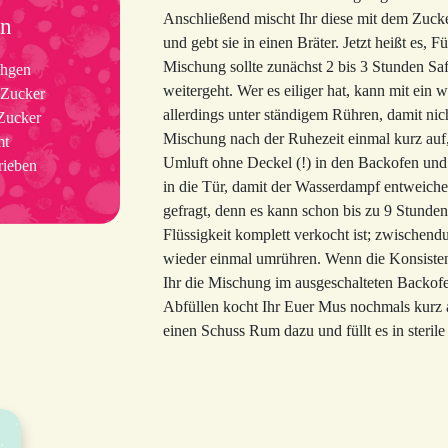
Anschließend mischt Ihr diese mit dem Zuc
en
und gebt sie in einen Bräter. Jetzt heißt es, 
Mischung sollte zunächst 2 bis 3 Stunden Saf
chgen
weitergeht. Wer es eiliger hat, kann mit ein 
 Zucker
allerdings unter ständigem Rühren, damit nic
Zucker
Mischung nach der Ruhezeit einmal kurz auf, 
mt
Umluft ohne Deckel (!) in den Backofen und
rieben
in die Tür, damit der Wasserdampf entweich
gefragt, denn es kann schon bis zu 9 Stunden
Flüssigkeit komplett verkocht ist; zwischendu
wieder einmal umrühren. Wenn die Konsisten
Ihr die Mischung im ausgeschalteten Backof
Abfüllen kocht Ihr Euer Mus nochmals kurz 
einen Schuss Rum dazu und füllt es in sterile