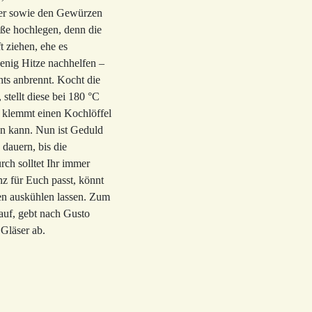
ker sowie den Gewürzen
Füße hochlegen, denn die
t ziehen, ehe es
wenig Hitze nachhelfen –
hts anbrennt. Kocht die
stellt diese bei 180 °C
 klemmt einen Kochlöffel
en kann. Nun ist Geduld
 dauern, bis die
rch solltet Ihr immer
z für Euch passt, könnt
en auskühlen lassen. Zum
auf, gebt nach Gusto
 Gläser ab.