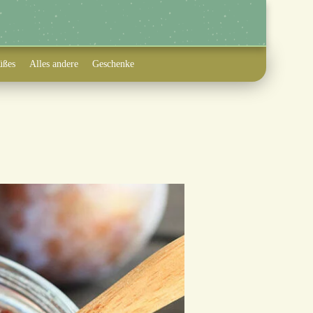
üßes
Alles andere
Geschenke