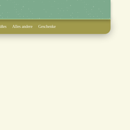
üßes
Alles andere
Geschenke