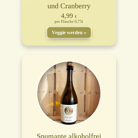
und Cranberry
4,99
€
Flasche 0,75l
Veggie werden
Spumante alkoholfrei