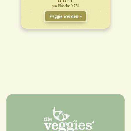
8,82
€
Flasche 0,75l
Veggie werden