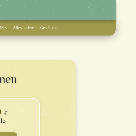
üßes
Alles andere
Geschenke
nen
9
€
ilo