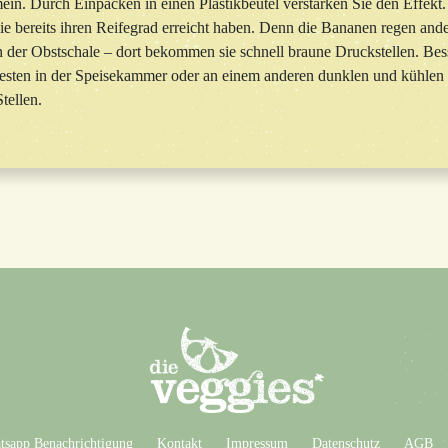
in. Durch Einpacken in einen Plastikbeutel verstärken Sie den Effekt
ie bereits ihren Reifegrad erreicht haben. Denn die Bananen regen and
n der Obstschale – dort bekommen sie schnell braune Druckstellen. Bess
ten in der Speisekammer oder an einem anderen dunklen und kühlen Or
tellen.
sapp Benachrichtigung
Kontakt
Impressum
Datenschutz
AGB