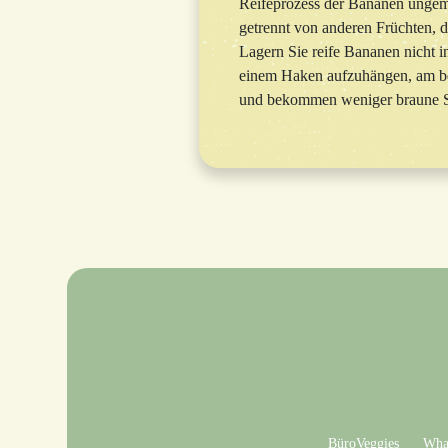
Reifeprozess der Bananen ungeme
getrennt von anderen Früchten, d
Lagern Sie reife Bananen nicht i
einem Haken aufzuhängen, am bes
und bekommen weniger braune S
BüroVeggies
What