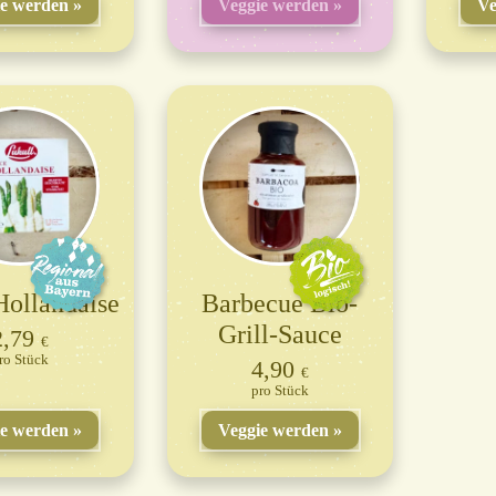
ie werden
Veggie werden
Ve
Hollandaise
Barbecue Bio-
Grill-Sauce
2,79
€
Stück
4,90
€
Stück
ie werden
Veggie werden