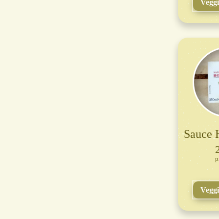
Vegg
Sauce 
Vegg