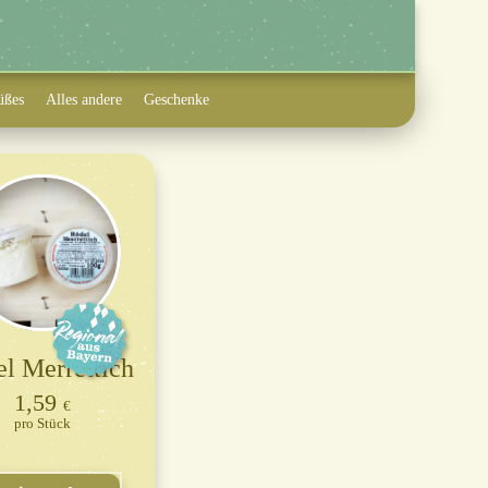
üßes
Alles andere
Geschenke
l Merrettich
1,59
€
Stück