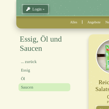
Login
Alles
Angebote
Ne
Essig, Öl und
Saucen
... zurück
Essig
Öl
Rei
Saucen
Salat