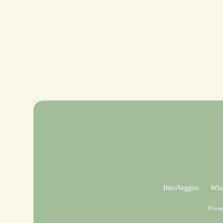
BüroVeggies
What
Privat