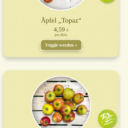
Äpfel „Topaz“
4,59
€
Kilo
Veggie werden