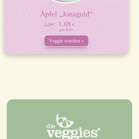
Äpfel „Jonagold“
1,69
Ursprünglicher
Aktueller
2,29
€
€
Preis
Preis
Kilo
war:
ist:
2,29 €
1,69 €.
Veggie werden