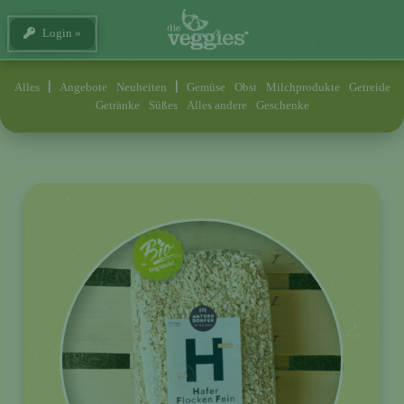
Login
Alles
Angebote
Neuheiten
Gemüse
Obst
Milchprodukte
Getreide
Getränke
Süßes
Alles andere
Geschenke