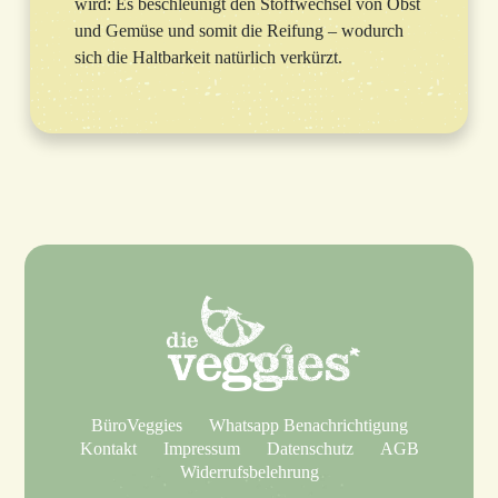
wird: Es beschleunigt den Stoffwechsel von Obst
und Gemüse und somit die Reifung – wodurch
sich die Haltbarkeit natürlich verkürzt.
BüroVeggies
Whatsapp Benachrichtigung
Kontakt
Impressum
Datenschutz
AGB
Widerrufsbelehrung