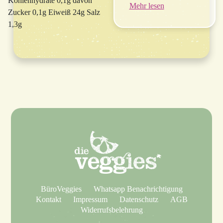
Kohlenhydrate 0,1g davon
Mehr lesen
Zucker 0,1g Eiweiß 24g Salz
1,3g
BüroVeggies
Whatsapp Benachrichtigung
Kontakt
Impressum
Datenschutz
AGB
Widerrufsbelehrung