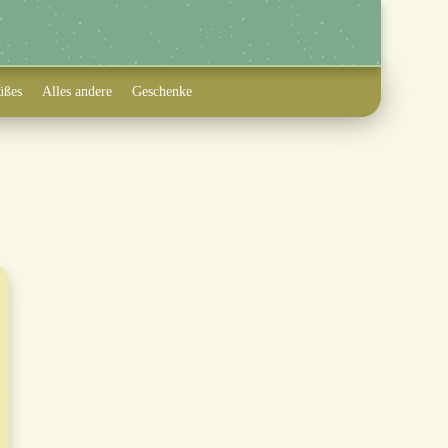
üßes
Alles andere
Geschenke